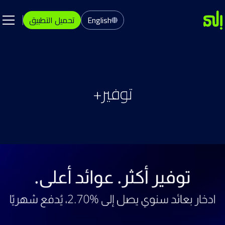
English
تحميل التطبيق
توفير+