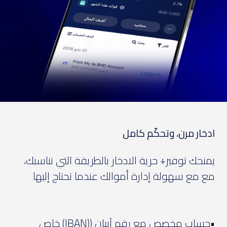
ادخار مرن، وتحكّم كامل
يمنحك توفير+ حرية الادخار بالطريقة التي تناسبك،
مع مع سهولة إدارة أموالك عندما تحتاج إليها
•حساب مخصص مع رقم آيبان ((IBAN) خاص