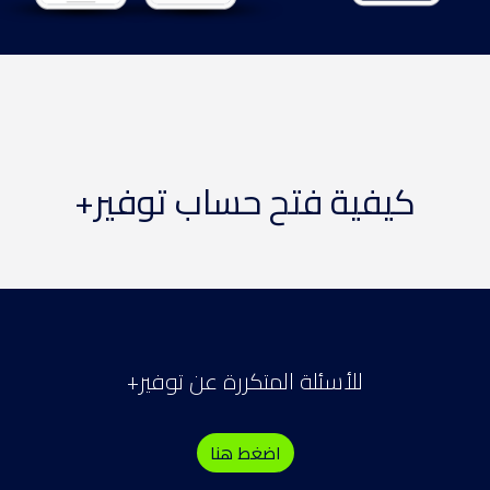
كيفية فتح حساب توفير+
للأسئلة المتكررة عن توفير+
اضغط هنا