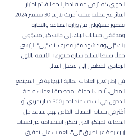
الخوري كفائز في حملة ادخار الحصالة. تم اختيار
الفائز عبر عملية سحب أجريت بتاريخ 30 سبتمبر 2024
بحضور مسؤولين من وزارة الصناعة والتجارة
ومدققي حسابات البنك، إلى جانب كبار مسؤولي
بنك "إلى.وقد شهد مقر مصرف بنك "إلى" الرئيسي
حفلًا بسيطًا لتسليم سيارة جيتور T2 الأنيقة باللون
الرمادي المطفي إلى العميل الفائز.
في إطار تعزيز العادات المالية الإيجابية في المجتمع
المحلي، أتاحت الحملة المخصصة للعملاء فرصة
الدخول في السحب عند ادخار 300 دينار بحريني أو
أكثر في حساب 'الحصالة' الخاص بهم. يساعد حل
الحصالة المبتكر، الذي يُمكن استخدامه عبر لمسات
زر بسيطة عبر تطبيق "إلى"، العملاء على تحقيق