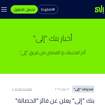
English
تحميل التطبيق
أخبار بنك "إلى"
أخر التحديثات و القصص من فريق "إلى"
تحديثات "إلى"
١٢ يناير ٢٠٢٥
العودة للأخبار ˂
بنك "إلى" يعلن عن فائز "الحصالة"