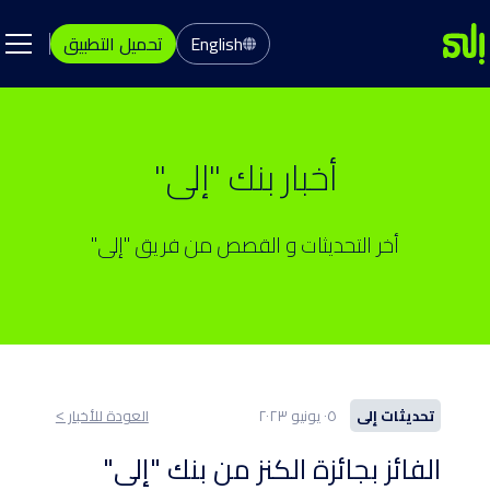
English
تحميل التطبيق
أخبار بنك "إلى"
أخر التحديثات و القصص من فريق "إلى"
تحديثات إلى
٠٥ يونيو ٢٠٢٣
العودة للأخبار ˂
الفائز بجائزة الكنز من بنك "إلى"