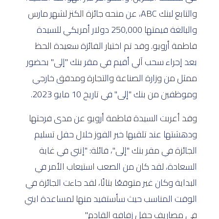
والتابع لبنك ABC، عن منحه جائزة الكنز لشهر مارس
والبالغة قيمتها 250,000 دولار أمريكي للسيدة
فاطمة أرويو. وقد تم اختيار الفائزة سعيدة الحظ
بعد إجراء سحب آلي أقيم في مقر بنك "إلى" بحضور
ممثل من وزارة الصناعة والتجارة ومدقق خارجي
وموظفين من بنك "إلى" في تاريخ 10 مايو 2023.
وقد أعربت السيدة فاطمة أرويو عن مدى فرحتها
ودهشتها عند تلقيها خبر الفوز خلال حفل تسليم
الجائزة في مقر بنك "إلى"، قائلة: "إنني في غاية
السعادة، لقد كان من الصعب استيعاب الأمر في
البداية وكان غير متوقعًا بتاتًا، لقد جاءت الجائزة في
الوقت المناسب حيث سأستفيد منها لمساعدة ابني
في مصاريف حفل زفافه القادم."