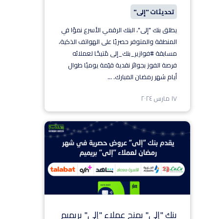
تحديثات "إلى"
يطلق بنك "إلى"، البنك الرقمي الأسرع نموًا في
المنطقة والمتوفر حصريًا على الهواتف الذكية،
مسابقة #فوازير_بنك_إلى مُتيحًا لعملائه
فرصة الفوز بجوائز نقدية قيّمة يوميًا طوال
أيام شهر رمضان المبارك.
...
١٧ مارس ٢٠٢٤
بنك "إلى" يمنح عملاء "إلى" بريميم