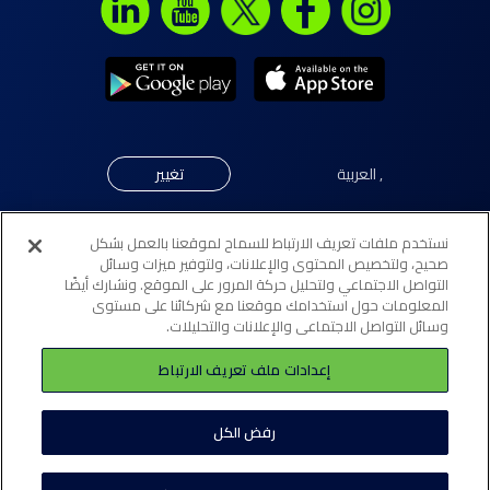
,
العربية
تغيير
نستخدم ملفات تعريف الارتباط للسماح لموقعنا بالعمل بشكل
© جميع الحقوق محفوظة لبنك "إلى" 2026. مرخّص كبنك تجزئة
صحيح، ولتخصيص المحتوى والإعلانات، ولتوفير ميزات وسائل
التواصل الاجتماعي ولتحليل حركة المرور على الموقع. ونشارك أيضًا
تقليدي (فرع تجزئة) من قبل مصرف البحرين المركزي.
المعلومات حول استخدامك موقعنا مع شركائنا على مستوى
وسائل التواصل الاجتماعي والإعلانات والتحليلات.
لائحة أفضل الممارسات
إعدادات ملف تعريف الارتباط
سياسة ملفات تعريف الارتباط (كوكيز)
سياسة الخصوصية
الشروط و الأحكام
رفض الكل