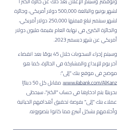
ونوفمبر. وسيتم الإعلان بعد ذلك عن جائزة الكنز ا
لشهر يونيو والبالغة 500,000 دولار أمريكي، وجائزة
لشهر سبتمبر تبلغ قيمتها 250,000 دولار أمريكي،
والجائزة الكبرى في نهاية العام بقيمة مليون دولار
أمريكي عن شهر ديسمبر 2023.
وسيتم إجراء السحوبات خلال 45 يومًا بعد انقضاء
آخر يوم للإيداع والمشاركة في الجائزة، كما هو
موضح في موقع بنك "إلى":
www.ilabank.com/AlKanz
. مقابل كل 50 دينارًا
بحرينيًا يتم ادخارها في حساب "الكنز"، سيحظى
عملاء بنك "إلى" بفرصة تحقيق أهدافهم الحياتية
وأحلامهم بشكل أسرع مما كانوا يتصورونه.