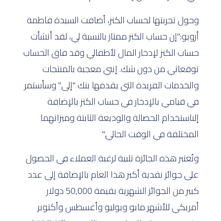
وحول تجربتها لحساب الكنز، أضافت السيدة فاطمة
أرويو:"إن حساب الكنز ممتاز بالنسبة لي، لقد أنشأت
حساب الكنز لإدخار المال لأطفالي وقد فاق الحساب
توقعاتي من دون شك. إنني معجبة بالمنتجات
والخدمات الفريدة التي يقدمها بنك "إلى" وسأستمر
في قيامي بالإدخار في حساب الكنز بالإضافة
إلىاستخدام الحصالة والوديعة الثابتة وميزاتهما
المختلفة في الوقت الحالي."
وتُعتبر هذه الجائزة تلبية لرغبة العملاء في الحصول
على جوائز نقدية أكبر هذا العام بالإضافة إلى عدد
كبير من الجوائز الشهرية بقيمة 50,000 دولار
أمريكي للأشهر مايو ويوليو وأغسطس وأكتوبر