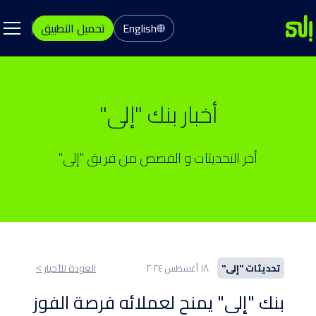
English
تحميل التطبيق
أخبار بنك "إلى"
أخر التحديثات و القصص من فريق "إلى"
تحديثات "إلى"
١٨ أغسطس ٢٠٢٤
العودة للأخبار ˂
بنك "إلى" يمنح لعملائه فرصة الفوز