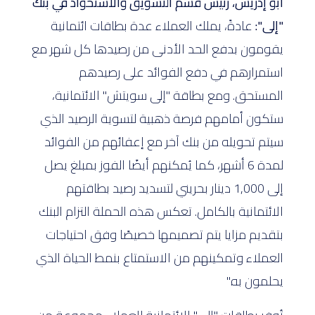
أبو إدريس، رئيس قسم التسويق والاستحواذ في بنك
"إلى":
عادةً، يملك العملاء عدة بطاقات ائتمانية
يقومون بدفع الحد الأدنى من رصيدها كل شهر مع
استمرارهم في دفع الفوائد على رصيدهم
المستحق. ومع بطاقة "إلى سويتش" الائتمانية،
ستكون أمامهم فرصة ذهبية لتسوية الرصيد الذي
سيتم تحويله من بنك آخر مع إعفائهم من الفوائد
لمدة 6 أشهر، كما يُمكنهم أيضًا الفوز بمبلغ يصل
إلى 1,000 دينار بحريني لتسديد رصيد بطاقتهم
الائتمانية بالكامل. تعكس هذه الحملة التزام البنك
بتقديم مزايا يتم تصميمها خصيصًا وفق احتياجات
العملاء وتمكينهم من الاستمتاع بنمط الحياة الذي
يحلمون به."