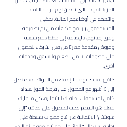
تُوفر بطاقات "إلى" الائتمانية للعملاء مجموعة من
المزايا الفريدة التي تضمن لهم الراحة التامة
والتحكم في أوضاعهم المالية. يحظى
المستخدمون ببرنامج مكافآت مرن تم تصميمه
وفق رغباتهم، بالإضافة إلى خطط دفع سلسة
وعروض مقدمة حصريًا من قبل الشركاء للحصول
على خصومات تشمل الطعام والتسوق وخدمات
أخرى.
كافئ نفسك بهدية الإعفاء من الفوائد لمدة تصل
إلى 6 أشهر مع الحصول على فرصة الفوز بسداد
كامل لمستحقات بطاقتك الائتمانية. كل ما عليك
فعله هو التقدم بطلب للحصول على بطاقة "إلى
سويتش" الائتمانية عبر اتباع خطوات بسيطة على
تطبيق بنك "إلى" الحائز على جوائز مرموقة، ثم البدء