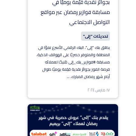
بجوائز نقدية قيّمة يوميًا في
مسابقة فوازير رمضان عبر مواقع
التواصل الاجتماعي
تحديثات "إلى"
يطلق بنك "إلى"، البنك الرقمي الأسرع نموًا في
المنطقة والمتوفر حصريًا على الهواتف الذكية،
مسابقة #فوازير_بنك_إلى مُتيحًا لعملائه
فرصة الفوز بجوائز نقدية قيّمة يوميًا طوال
أيام شهر رمضان المبارك.
...
١٧ مارس ٢٠٢٤