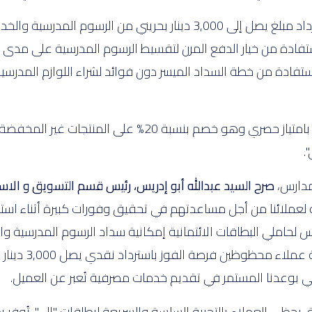
وسيحصل أولياء الأمور على فرصة للفوز باسترداد مبلغ يصل إلى 3,000 دينا
استفادة من خطة السداد الميسر دون فوائد لشراء اللوازم المدرس
.
مدارس،
صرح السيد عبدالله أبو إدريس، رئيس قسم التسويق و الاس
 لعملائنا من أجل مساعدتهم في تحقيق وفورات كبيرة أثناء استعدا
س لحاملي البطاقات الائتمانية إمكانية سداد الرسوم المدرسية وا
المتعلقة بالدراس
ي بوعدنا المستمر في تقديم خدمات مصرفية تُعبر عن العميل.
 يحظى العملاء بالتجربة السلسة والسريعة لبطاقات "إلى". تُوفر