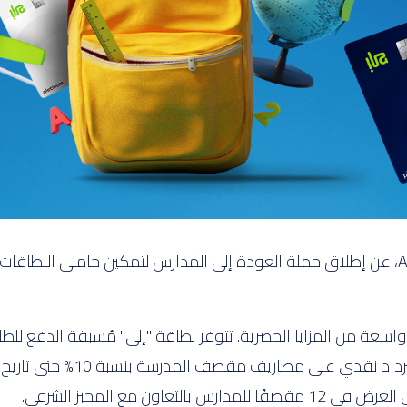
يُعلن بنك "إلى" التابع لبنك ABC، عن إطلاق حملة العودة إلى المدارس لتمكين حام