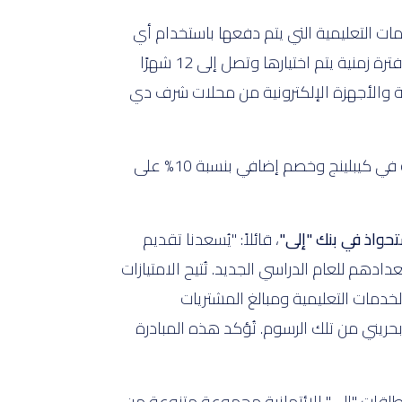
ر بحريني من الرسوم المدرسية والخدمات التعليمية التي يتم دفعها باستخدام أي
من بطاقات "إلى" الائتمانية. كما يمكنهم الاستفادة من خيار الدفع المرن لتقسيط الرسوم المدرسية على مدى فترة زمنية يتم اختيارها وتصل إلى 12 شهرًا
ية والأجهزة الإلكترونية من محلات شرف دي
بالإضافة إلى ذلك، يتمتع حاملي بطاقات "إلى" بامتياز حصري وهو خصم بنسبة 20% على المنتجات غير المخفضة في كيبلينج وخصم إضافي بنسبة 10% على
تحواذ في بنك "إلى"
، قائلاً: "يُسعدنا تقديم
دهم للعام الدراسي الجديد. تُتيح الامتيازات
لخدمات التعليمية ومبالغ المشتريات
ة بكل سهولة ، مع منح ثلاثة عملاء محظوظين فرصة الفوز باسترداد نقدي يصل 3,000 دينار بحريني من تلك الرسوم. تُؤكد هذه المبادرة
 بطاقات "إلى" الائتمانية مجموعة متنوعة من