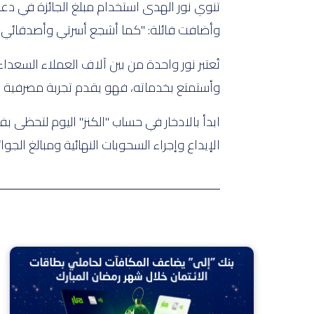
تنوي نور الهدى استخدام مبلغ الجائزة في دعم
وأضافت قائلة: "كما أشجع أسرتي وأصدقائي أيض
تُعتبر نور واحدة من بين آلاف العملاء السعد
وأستمتع بخدماته، فهو يقدم تجربة مصرفية س
ابدأ بالادخار في حساب "الكنز" اليوم لتحظى
الإيداع وإجراء السحوبات النهائية ومبالغ الجوائ