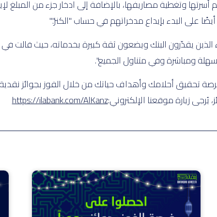
 أسرتها وتغطية مصاريفها، بالإضافة إلى ادخار جزء من المبلغ لإ
ًا على البدء بإيداع مدخراتهم في حساب "الكنز"."
اء الذين يقدّرون البنك ويضعون ثقة كبيرة بخدماته، حيث قالت ف
هلة ومباشرة وفي متناول الجميع".
 بفرصة تحقيق أحلامك وأهداف حياتك من خلال الفوز بجوائز نقدي
ز، يُرجى زيارة موقعنا الإلكتروني:
https://ilabank.com/AlKanz