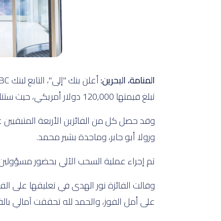
المنامة، البحرين:
تبلغ قيمتها 120,000 دولار أمريكي، حيث ستتلقى مبلغ الجائزة على شكل راتب شهري بقيمة 10,000 دولار أمريكي لمدة عام كامل.
ورولا أبو جابر، وماجدة بشير محمد.
تم إجراء عملية السحب الآلي بحضور مسؤولين م
وقالت الفائزة نور الهدى في تعليقها على الف
على أمل الفوز، والحمد لله تحققت آمالي بالفوز