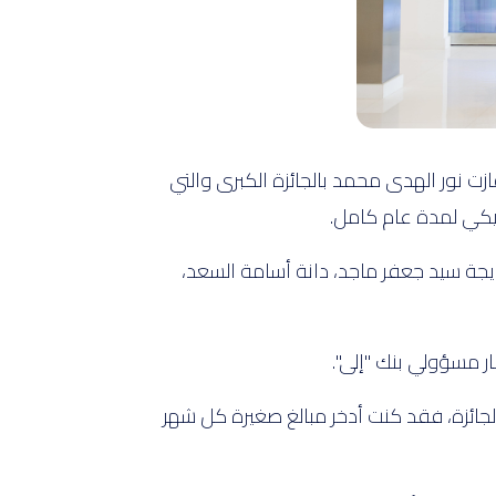
ك "إلى"، التابع لبنك ABC، عن الفائزين الخمسة في سحب جوائز "الكنز" لشهر يناير 2024. فازت نور الهدى محمد بالجائزة الكبرى والتي
ة 10,000 دولار أمريكي، والفائزات هن: خديجة سيد جعفر ماجد، دانة أسامة السعد،
ر مسؤولي بنك "إلى".
الجائزة، فقد كنت أدخر مبالغ صغيرة كل شهر