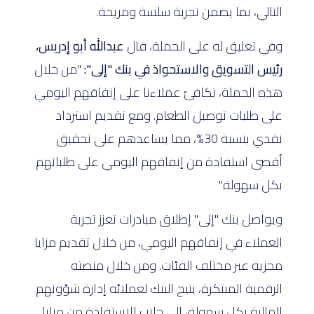
التالي، بما يضمن تجربة سلسة ومريحة.
وفي تعليق له على الحملة، قال
عبدالله أبو إدريس،
رئيس التسويق والاستحواذ في بنك "إلى":
"من خلال
هذه الحملة، نكافئ عملاءنا على إنفاقهم اليومي
على طلبات توصيل الطعام. ومع تقديم استرداد
نقدي بنسبة 30%، مما يساعدهم على تحقيق
أقصى استفادة من إنفاقهم اليومي على طلباتهم
بكل سهولة."
ويواصل بنك "إلى" إطلاق مبادرات تعزز تجربة
العملاء في إنفاقهم اليومي، من خلال تقديم مزايا
مجزية عبر مختلف الفئات. ومن خلال منصته
الرقمية المبتكرة، يتيح البنك لعملائه إدارة شؤونهم
المالية بكل سهولة، إلى جانب الاستفادة من مزايا