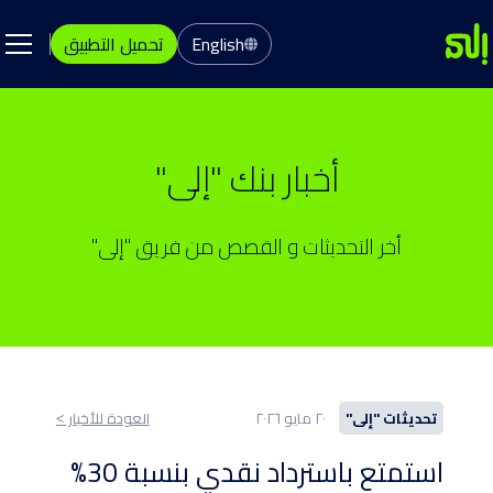
English
تحميل التطبيق
أخبار بنك "إلى"
أخر التحديثات و القصص من فريق "إلى"
تحديثات "إلى"
٢٠ مايو ٢٠٢٦
العودة للأخبار ˂
استمتع باسترداد نقدي بنسبة 30%