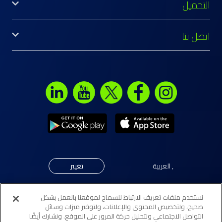
التحميل
اتصل بنا
,
العربية
تغيير
نستخدم ملفات تعريف الارتباط للسماح لموقعنا بالعمل بشكل
© جميع الحقوق محفوظة لبنك "إلى" 2026. مرخّص كبنك تجزئة
صحيح، ولتخصيص المحتوى والإعلانات، ولتوفير ميزات وسائل
التواصل الاجتماعي ولتحليل حركة المرور على الموقع. ونشارك أيضًا
تقليدي (فرع تجزئة) من قبل مصرف البحرين المركزي.