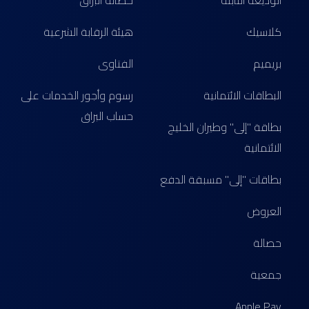
الوديعة الثابتة
حصالة البراق
كلاسيك
هيئة الرقابة الشرعية
بريميم
الفتاوى
البطاقات الائتمانية
رسوم وأجور الخدمات على
حساب البراق
بطاقة "إلى" وطيران الخليج
الائتمانية
بطاقات "إلى" مسبقة الدفع
العروض
حصالة
جمعية
Apple Pay