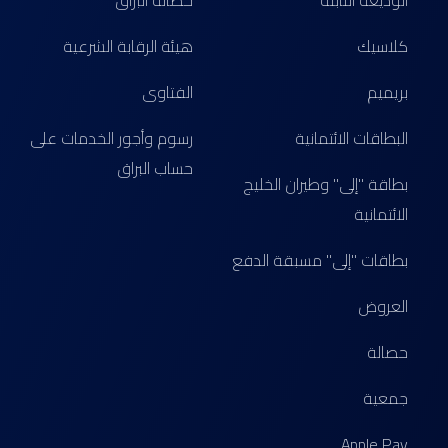
الوديعة الثابتة
حصالة البراق
كلاسيك
هيئة الرقابة الشرعية
بريميم
الفتاوى
البطاقات الائتمانية
رسوم وأجور الخدمات على
حساب البراق
بطاقة "إلى" وطيران الخليج
الائتمانية
بطاقات "إلى" مسبقة الدفع
العروض
حصالة
جمعية
Apple Pay