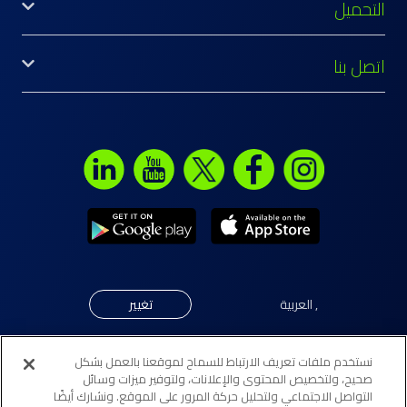
التحميل
اتصل بنا
,
العربية
تغيير
نستخدم ملفات تعريف الارتباط للسماح لموقعنا بالعمل بشكل
© جميع الحقوق محفوظة لبنك "إلى" 2026. مرخّص كبنك تجزئة
صحيح، ولتخصيص المحتوى والإعلانات، ولتوفير ميزات وسائل
التواصل الاجتماعي ولتحليل حركة المرور على الموقع. ونشارك أيضًا
تقليدي (فرع تجزئة) من قبل مصرف البحرين المركزي.