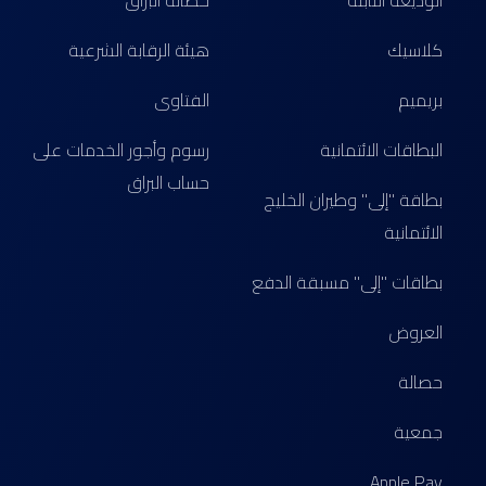
الوديعة الثابتة
حصالة البراق
كلاسيك
هيئة الرقابة الشرعية
بريميم
الفتاوى
البطاقات الائتمانية
رسوم وأجور الخدمات على
حساب البراق
بطاقة "إلى" وطيران الخليج
الائتمانية
بطاقات "إلى" مسبقة الدفع
العروض
حصالة
جمعية
Apple Pay