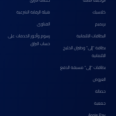
الوديعة الثابتة
حصالة البراق
كلاسيك
هيئة الرقابة الشرعية
بريميم
الفتاوى
البطاقات الائتمانية
رسوم وأجور الخدمات على
حساب البراق
بطاقة "إلى" وطيران الخليج
الائتمانية
بطاقات "إلى" مسبقة الدفع
العروض
حصالة
جمعية
Apple Pay