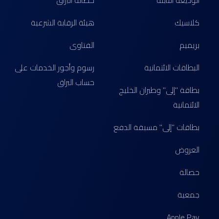
الوديعة الثابتة
حصالة البراق
كلاسيك
هيئة الرقابة الشرعية
بريميم
الفتاوى
البطاقات الائتمانية
رسوم وأجور الخدمات على
حساب البراق
بطاقة "إلى" وطيران الخليج
الائتمانية
بطاقات "إلى" مسبقة الدفع
العروض
حصالة
جمعية
Apple Pay