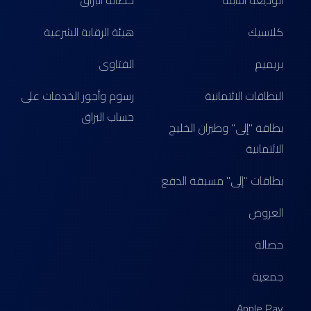
الوديعة الثابتة
حصالة البراق
كلاسيك
هيئة الرقابة الشرعية
بريميم
الفتاوى
البطاقات الائتمانية
رسوم وأجور الخدمات على
حساب البراق
بطاقة "إلى" وطيران الخليج
الائتمانية
بطاقات "إلى" مسبقة الدفع
العروض
حصالة
جمعية
Apple Pay